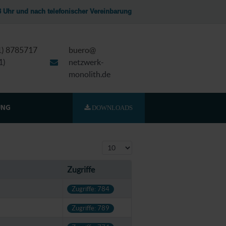
13 Uhr und nach telefonischer Vereinbarung
51) 8785717
buero@
1)
netzwerk-
monolith.de
DOWNLOADS
UNG
Anzeige #
Zugriffe
Zugriffe: 784
Zugriffe: 789