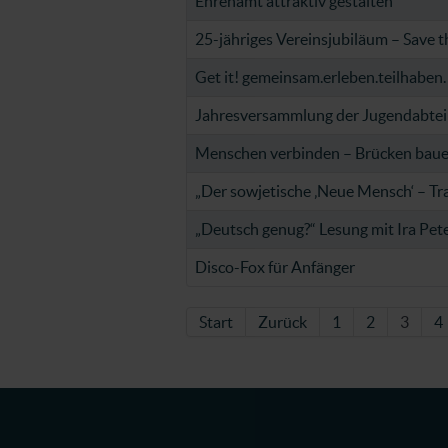
Ehrenamt attraktiv gestalten
25-jähriges Vereinsjubiläum – Save t
Get it! gemeinsam.erleben.teilhaben.
Jahresversammlung der Jugendabtei
Menschen verbinden – Brücken bau
„Der sowjetische ‚Neue Mensch‘ – Tr
„Deutsch genug?“ Lesung mit Ira Pet
Disco-Fox für Anfänger
Start
Zurück
1
2
3
4