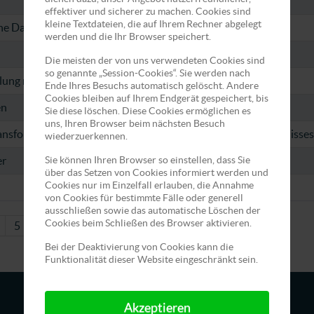
effektiver und sicherer zu machen. Cookies sind
kleine Textdateien, die auf Ihrem Rechner abgelegt
he Date!
werden und die Ihr Browser speichert.
Die meisten der von uns verwendeten Cookies sind
so genannte „Session-Cookies“. Sie werden nach
lung mit Neuwahlen
Ende Ihres Besuchs automatisch gelöscht. Andere
Cookies bleiben auf Ihrem Endgerät gespeichert, bis
en
Sie diese löschen. Diese Cookies ermöglichen es
uns, Ihren Browser beim nächsten Besuch
ansformationen des russlanddeutschen kulturellen Gedächtnisses
wiederzuerkennen.
Sie können Ihren Browser so einstellen, dass Sie
er
über das Setzen von Cookies informiert werden und
Cookies nur im Einzelfall erlauben, die Annahme
von Cookies für bestimmte Fälle oder generell
ausschließen sowie das automatische Löschen der
Cookies beim Schließen des Browser aktivieren.
5
6
7
8
9
10
Weiter
Ende
Bei der Deaktivierung von Cookies kann die
Funktionalität dieser Website eingeschränkt sein.
Akzeptieren