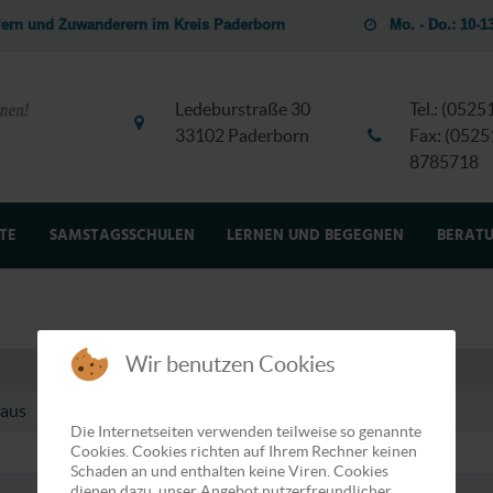
dlern und Zuwanderern im Kreis Paderborn
Mo. - Do.: 10-
Ledeburstraße 30
Tel.: (052
33102 Paderborn
Fax: (0525
8785718
TE
SAMSTAGSSCHULEN
LERNEN UND BEGEGNEN
BERAT
T
Wir benutzen Cookies
haus
Die Internetseiten verwenden teilweise so genannte
Cookies. Cookies richten auf Ihrem Rechner keinen
Schaden an und enthalten keine Viren. Cookies
dienen dazu, unser Angebot nutzerfreundlicher,