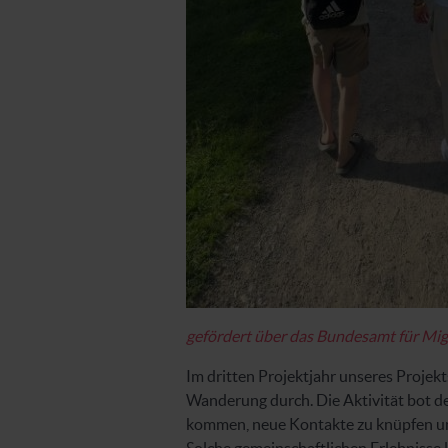
gefördert über das Bundesamt für Mig
Im dritten Projektjahr unseres Projek
Wanderung durch. Die Aktivität bot d
kommen, neue Kontakte zu knüpfen un