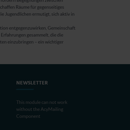
Sie fördern Begegnungen zwischen
chaffen Räume für gegenseitiges
 Jugendlichen ermutigt, sich aktiv in
lation entgegenzuwirken, Gemeinschaft
n Erfahrungen gesammelt, die die
ten einzubringen – ein wichtiger
NEWSLETTER
This module can not work
without the AcyMailing
Component