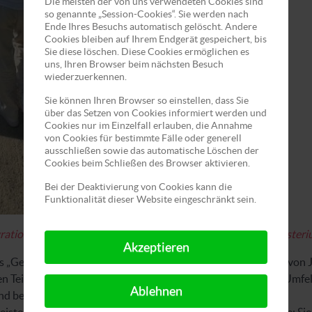
Die meisten der von uns verwendeten Cookies sind
so genannte „Session-Cookies“. Sie werden nach
Ende Ihres Besuchs automatisch gelöscht. Andere
Cookies bleiben auf Ihrem Endgerät gespeichert, bis
Sie diese löschen. Diese Cookies ermöglichen es
uns, Ihren Browser beim nächsten Besuch
wiederzuerkennen.
Sie können Ihren Browser so einstellen, dass Sie
über das Setzen von Cookies informiert werden und
Cookies nur im Einzelfall erlauben, die Annahme
von Cookies für bestimmte Fälle oder generell
ausschließen sowie das automatische Löschen der
Cookies beim Schließen des Browser aktivieren.
Bei der Deaktivierung von Cookies kann die
Funktionalität dieser Website eingeschränkt sein.
ration und Flüchtlinge (BAMF) durch Mittel des Bundesministeri
Akzeptieren
ts „Get it! gemeinsam. erleben. teilhaben.“ führte eine Gruppe vo
en Teilnehmern die Möglichkeit, außerhalb ihres gewohnten Umfe
Ablehnen
d bestehende Beziehungen zu vertiefen.