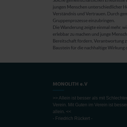
Solche gemeinschaftlichen Erlebnisse 
jungen Menschen unterschiedlicher He
Verständnis und Vertrauen. Durch gem
Gruppenprozesse einzubringen.
Die Wanderung zeigte einmal mehr, wi
erlebbar zu machen und junge Menschen
Bereitschaft fördern, Verantwortung z
Baustein für die nachhaltige Wirkung 
MONOLITH e.V
>> Allein ist besser als mit Schlecht
Verein. Mit Guten im Verein ist besse
allein. <<
- Friedrich Rückert -