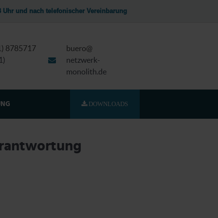
13 Uhr und nach telefonischer Vereinbarung
51) 8785717
buero@
1)
netzwerk-
monolith.de
DOWNLOADS
UNG
rantwortung