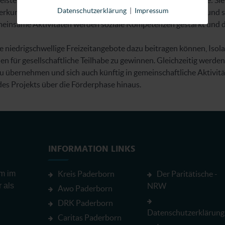
leisten einen wichtigen Beitrag zur Erreichung der Projektziele: 
Datenschutzerklärung
|
Impressum
rkunft, stärken das Zugehörigkeitsgefühl zur Gemeinschaft und s
einsame Aktivitäten werden soziale Kompetenzen gestärkt und die
e niedrigschwellige Freizeitangebote dazu beitragen können, Iso
 für gesellschaftliche Teilhabe zu gewinnen. Gleichzeitig werde
u übernehmen und sich auch künftig in gemeinschaftliche Aktivitä
des Projekts über die Förderphase hinaus.
INFORMATION LINKS
em im
Kreis Paderborn
Der Paritätische -
r als
NRW
Awo Paderborn
DRK Paderborn
Datenschutzerklärung
Caritas Paderborn